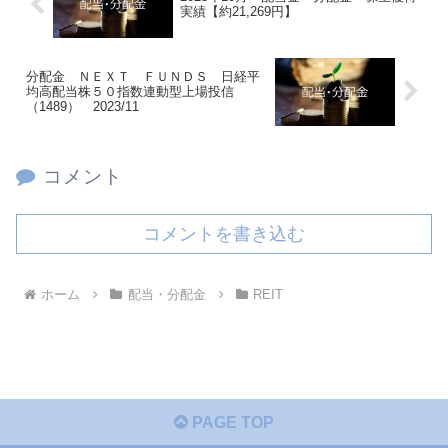
実績【約21,269円】
分配金 ＮＥＸＴ ＦＵＮＤＳ 日経平
均高配当株５０指数連動型上場投信
（1489） 2023/11
コメント
コメントを書き込む
ホーム
配当・分配金
REIT
PAGE TOP