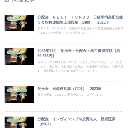
分配金 ＮＥＸＴ ＦＵＮＤＳ 日経平均高配当株
ETF
５０指数連動型上場投信（1489） 2023/8
ＮＥＸＴ ＦＵＮＤＳ 日経平均高配当株５０指数連動型上場投信
（1489）の分配金について紹介します。
2023年11月 配当金・分配金・株主優待実績【約
ETF
39,558円】
今回は、2023年11月分のリターンをまとめたので紹介しようと思
います。当月頂いた配当金・分配金・株主優待の総額は、為替換算
して日本円にすると約39,558円となりました。
配当金 日産自動車（7201） 2023/6
国内株式・債券
日産自動車（7201）の配当金について紹介します。
分配金 インヴィンシブル投資法人 投資証券
REIT
（8963）