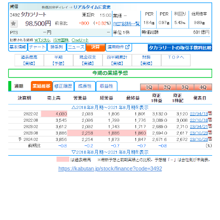
https://kabutan.jp/stock/finance?code=3492