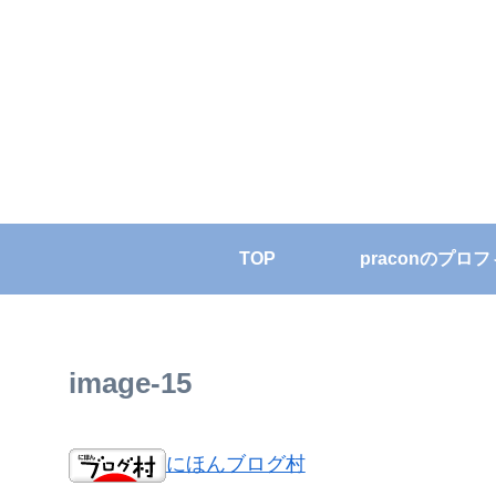
TOP
praconのプロ
image-15
にほんブログ村