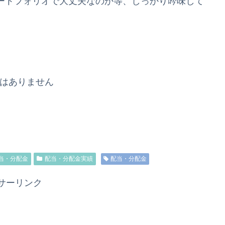
ートフォリオで大丈夫なのか等、しっかり吟味して
ではありません
当・分配金
配当・分配金実績
配当・分配金
サーリンク