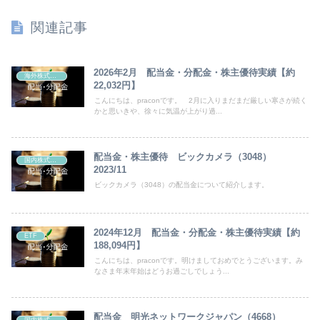
関連記事
2026年2月 配当金・分配金・株主優待実績【約
海外株式・債券
22,032円】
こんにちは、praconです。 2月に入りまだまだ厳しい寒さが続く
かと思いきや、徐々に気温が上がり過...
配当金・株主優待 ビックカメラ（3048）
国内株式・債券
2023/11
ビックカメラ（3048）の配当金について紹介します。
2024年12月 配当金・分配金・株主優待実績【約
ETF
188,094円】
こんにちは、praconです。明けましておめでとうございます。み
なさま年末年始はどうお過ごしでしょう...
配当金 明光ネットワークジャパン（4668）
国内株式・債券