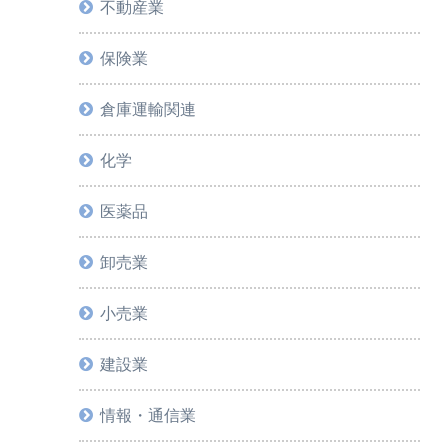
不動産業
保険業
倉庫運輸関連
化学
医薬品
卸売業
小売業
建設業
情報・通信業