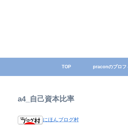
TOP
praconのプロ
a4_自己資本比率
にほんブログ村