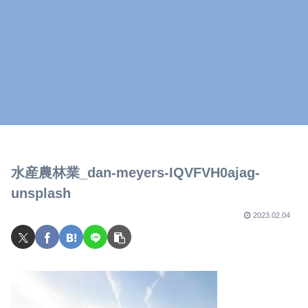
水産農林業_dan-meyers-IQVFVH0ajag-
unsplash
2023.02.04